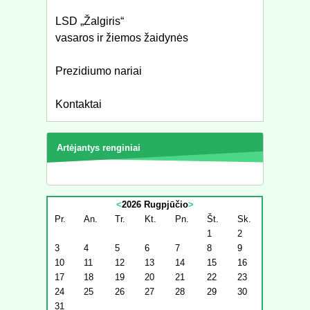
LSD „Žalgiris“
vasaros ir žiemos žaidynės
Prezidiumo nariai
Kontaktai
Artėjantys renginiai
<
2026 Rugpjūčio
>
Pr.
An.
Tr.
Kt.
Pn.
Št.
Sk.
1
2
3
4
5
6
7
8
9
10
11
12
13
14
15
16
17
18
19
20
21
22
23
24
25
26
27
28
29
30
31