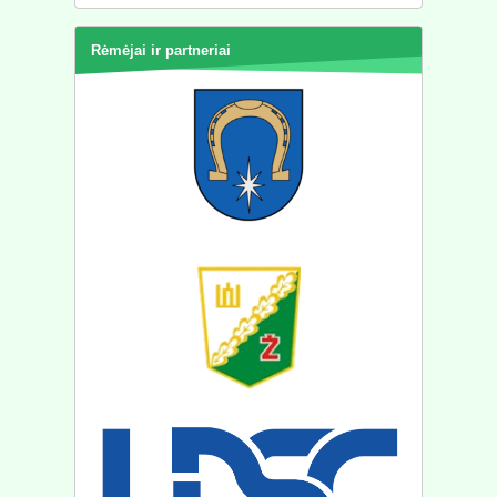
Rėmėjai ir partneriai