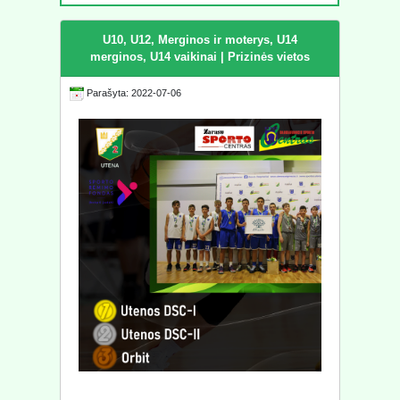
U10, U12, Merginos ir moterys, U14
merginos, U14 vaikinai | Prizinės vietos
Parašyta: 2022-07-06