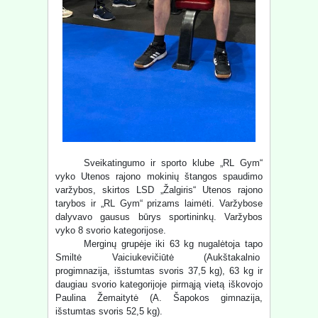
Sveikatingumo ir sporto klube „RL Gym“
vyko Utenos rajono mokinių štangos spaudimo
varžybos, skirtos LSD „Žalgiris“ Utenos rajono
tarybos ir „RL Gym“ prizams laimėti. Varžybose
dalyvavo gausus būrys sportininkų. Varžybos
vyko 8 svorio kategorijose.
Merginų grupėje iki 63 kg nugalėtoja tapo
Smiltė Vaiciukevičiūtė (Aukštakalnio
progimnazija, išstumtas svoris 37,5 kg), 63 kg ir
daugiau svorio kategorijoje pirmąją vietą iškovojo
Paulina Žemaitytė (A. Šapokos gimnazija,
išstumtas svoris 52,5 kg).