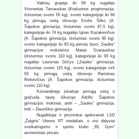
Vaikinų grupėje iki 59 kg nugalėjo
Vismantas Tamauskas (Krašuonos progimnazija,
išstumtas svoris 55 kg), svorio kategorijoje iki 66
kg pirmąją vietą iškovojo Emilis Šilko (A.
Šapokos gimnazija, išstumtas svoris 87,5 kg),
kategorijoje iki 74 kg nugalėjo Ignas Kazakevičius
(A. Šapokos gimnazija, išstumtas svoris 95 kg),
svorio kategorijoje iki 83 kg pirmas buvo „Saulės“
gimnazijos moksleivis Matas Svarauskas
(išstumtas svoris 110 kg), kategorijoje iki 93 kg
nugalėjo Laurynas Girčys („Saulės“ gimnazija,
išstumtas svoris 115 kg), svorio kategorijoje virš
93 kg pirmąją vietą iškovojo Ramūnas
Rinkevičius (A. Šapokos gimnazija, išstumtas
svoris 110 kg).
Komandinėje įskaitoje pirmąją vietą ir
gražuolę taurę iškovojo Adolfo Šapokos
gimnazijos mokiniai, antri – „Saulės“ gimnazija,
treti – Dauniškio gimnazija.
Nugalėtojai ir prizininkai apdovanoti LSD
„Žalgiris“ Utenos RT medaliais, o visi dalyviai
sveikatingumo ir sporto klubo „RL Gym“
asmeniniais prizais.