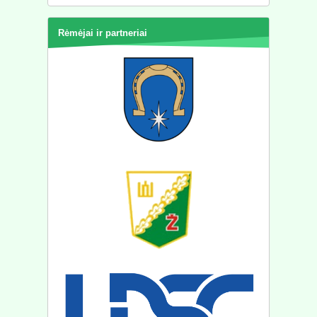
Rėmėjai ir partneriai