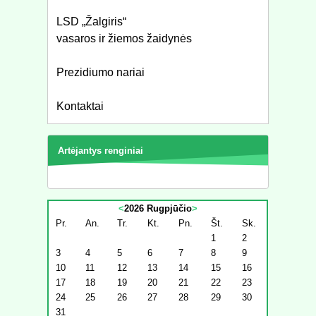
LSD „Žalgiris“
vasaros ir žiemos žaidynės
Prezidiumo nariai
Kontaktai
Artėjantys renginiai
<
2026 Rugpjūčio
>
Pr.
An.
Tr.
Kt.
Pn.
Št.
Sk.
1
2
3
4
5
6
7
8
9
10
11
12
13
14
15
16
17
18
19
20
21
22
23
24
25
26
27
28
29
30
31